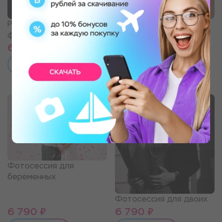
Рождественская
Фотосессия "Мужской
фотосессия в студии
портрет"
6 390 ₽
6 390 ₽
ПОДРОБНЕЕ
ПОДРОБНЕЕ
Фотосессия для
беременных
Фотосессия для двоих
6 790 ₽
6 790 ₽