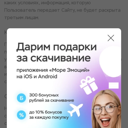
каких условиях, информация, которую
Пользователь передает Сайту, не будет раскрыта
третьим лицам.
Коммуникация
После того, как Пользователь оставил данные, он
получает сообщение, подтверждающее его
успешную регистрацию. Пользователь имеет право
в любой момент прекратить получение
информационных бюллетеней воспользовавшись
соответствующим сервисом в Сайте.
Ссылки
На сайте могут содержаться ссылки на другие
сайты. Сайт не несет ответственности за
содержание, качество и политику безопасности