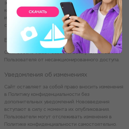
этих сайтов. Данное заявление о
конфиденциальности относится только к
информации, размещенной непосредственно на
сайте.
Безопасность
Сайт обеспечивает безопасность учетной записи
Пользователя от несанкционированного доступа.
Уведомления об изменениях
Сайт оставляет за собой право вносить изменения
в Политику конфиденциальности без
дополнительных уведомлений. Нововведения
вступают в силу с момента их опубликования.
Пользователи могут отслеживать изменения в
Политике конфиденциальности самостоятельно.