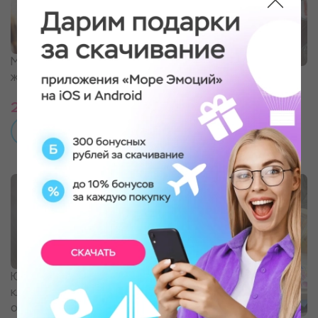
Мастер-класс по
Живопись вином с
живописи акрилом
бокалом вина
2 490 ₽
2 490 ₽
ПОДРОБНЕЕ
ПОДРОБНЕЕ
Ювелирный мастер-
класс "Кольцо/кулон с
отпечатком пальца"