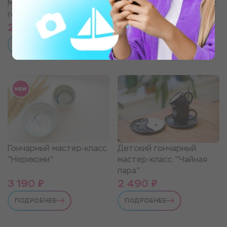
Мастер-класс за
Гончарный мастер-класс
гончарным кругом
"Леплю что хочу"
2 890 ₽
2 490 ₽
ПОДРОБНЕЕ
ПОДРОБНЕЕ
Гончарный мастер-класс
Детский гончарный
"Нерикоми"
мастер-класс "Чайная
пара"
3 190 ₽
2 490 ₽
ПОДРОБНЕЕ
ПОДРОБНЕЕ