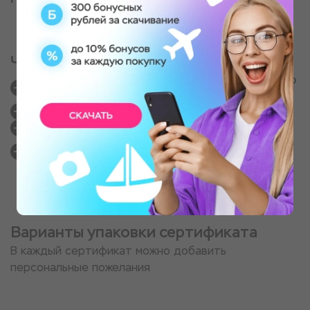
Частые вопросы
Правда, что у Вас такие же цены как напрямую
у партнеров?
Как получить сертификат?
Как выглядит подарок?
Если цены одинаковые, то почему стоит
покупать у Вас?
Варианты упаковки сертификата
В каждый сертификат можно добавить
персональные пожелания