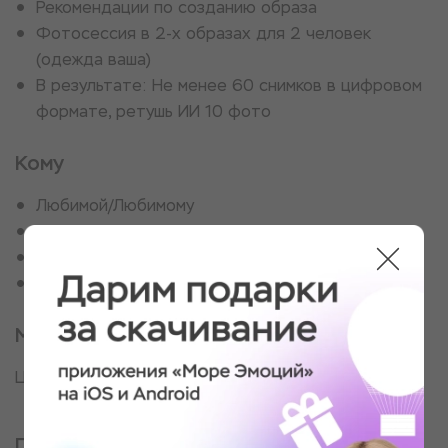
Рекомендации по созданию образа
Фотосессия в 2-х образах для 2 человек
(одежда ваша)
В результате: Не менее 60 снимков в цифровом
формате, ретушь ИИ 10 фото
Кому
Любимой/Любимому
Молодоженам
Родителям
Друзьям
Место проведения
Центр м-н
Партнер, оказывающий услугу