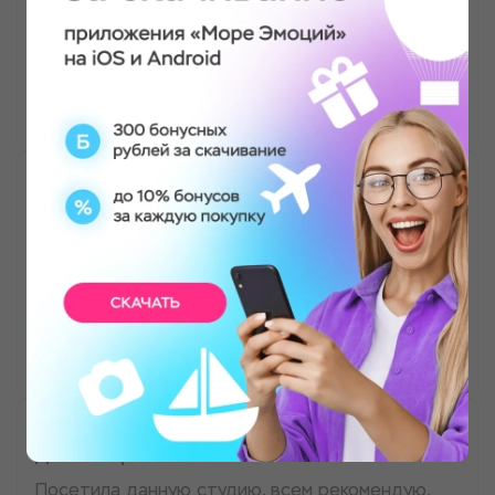
фото "Бомба", самооценка пробивает
потолок... Однозначно рекомендую!
Olya Nikolaeva
Детская фотосессия
Роман, спасибо за работу. Во время
фотосессии получили положительные эмоции.
Вы профессионал своего дела!!!
Evgenia Burak
Детская фотосессия
Посетила данную студию, всем рекомендую,