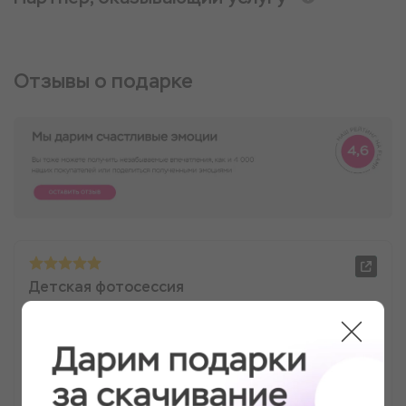
Отзывы о подарке
Детская фотосессия
Хочу выразить своё восхищение, от работ
Романа, его умении работать с людьми!!! На
новый год были на первой фотосессии , всей
семьёй , фотографии Мега крутые получились.
Сегодня была на индивидуальной фотосессии,