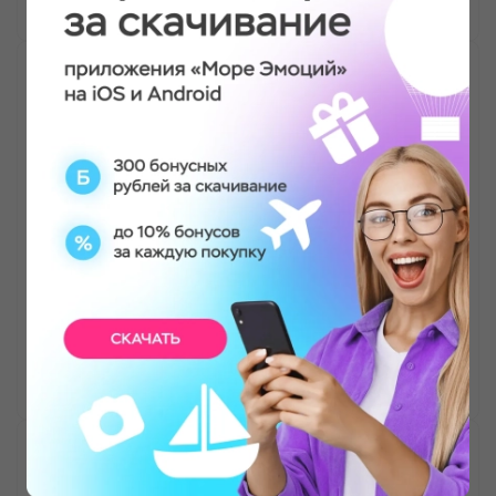
Милана Громогласова
Мастер-класс по созданию ресурсных
браслетов из натуральных камней
Ходили с дочкой ( ей 11 лет) Безумно
понравилось. Открыли для себя новые эмоции
и впечатления. Легкая непринужденная
обстановка, просто здорово провели время.
Эльнара умничка! Большое спасибо 🌸 Для
первого своего опытам, нам очень понравилось
и довольны работами
Ксения Тюшева
Мастер-класс по созданию ресурсных