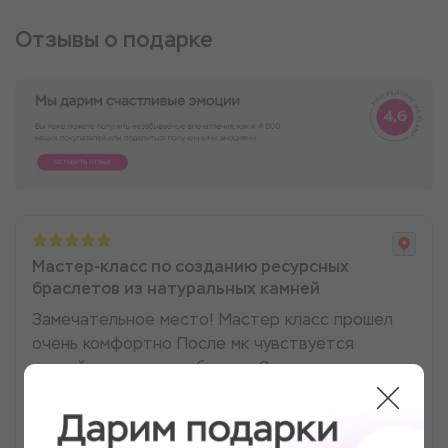
Отзывы о подарке
Мастер-класс по созданию ресурсных
браслетов из натуральных камней
Замечательное место! Мастер класс прошел
очень комфортно После мк чувствуется
спокойствие, расслабление С удовольствием
прийду в это место еще!