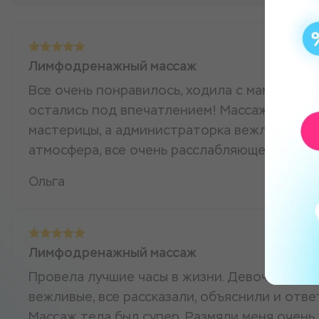
Лимфодренажный массаж
Все очень понравилось, ходила с мамой на д
остались под впечатлением! Массаж делал
мастерицы, а администраторка вежливая и у
атмосфера, все очень расслабляюще. Обяза
Ольга
Лимфодренажный массаж
Провела лучшие часы в жизни. Девочки очен
вежливые, все рассказали, объяснили и отве
Массаж тела был супер. Размяли меня очень