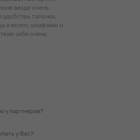
лоне везде очень
 удобства, тапочки,
ца и волос, шкафчики и
ствую себя очень
ую у партнеров?
упать у Вас?