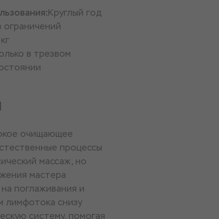
льзования:
Круглый год
з ограничений
 кг
олько в трезвом
остоянии
и
бокое очищающее
естественные процессы
ический массаж, но
ижения мастера
 на поглаживания и
м лимфотока снизу
ескую систему, помогая