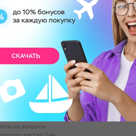
ень матери, и мы
и очень хорошие
чтивая, спокойная
тельно придем ещё!
ь заботливые,
тили на вопросы.
 хорошо, мастер Лия