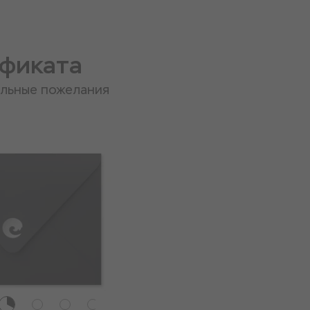
ификата
альные пожелания