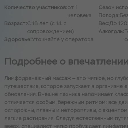
Количество участников:
от 1
Сезон испо
человека
Погода:
Бе
Возраст:
С 18 лет (с 14 с
Вес:
До 120
сопровождением)
Алкоголь:
Т
Здоровье:
Уточняйте у оператора
с
Подробнее о впечатлени
Лимфодренажный массаж — это мягкое, но глу
путешествие, которое запускает в организме 
обновления. Внешне техника напоминает класс
отличается особым, бережным ритмом: все дв
осторожны, плавны и неторопливы, с акцентом
легкие растирания. Следуя естественным путя
вверх, специалист мягко пробуждает лимфатич