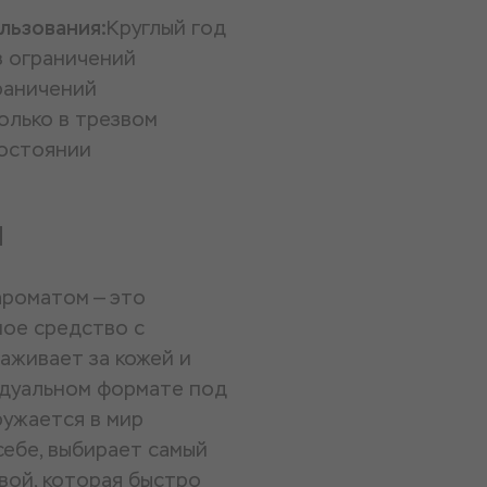
льзования:
Круглый год
з ограничений
раничений
олько в трезвом
остоянии
и
ароматом — это
ное средство с
аживает за кожей и
идуальном формате под
ружается в мир
себе, выбирает самый
вой, которая быстро