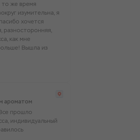
 то же время
округ изумительна, я
пасибо хочется
я, разносторонняя,
а, как мне
больше! Вышла из
им ароматом
 Все прошло
сса, индивидуальный
равилось