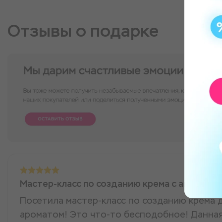
Отзывы о подарке
Мастер-класс по созданию крема с авторск
Посетила мастер-класс по созданию крема д
ароматом! Это что-то бесподобное! Данная