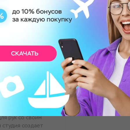
им ароматом
ля рук со своим
 студия создает