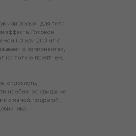
ук или лосьон для тела —
ия эффекта. Готовое
ёмом 60 или 200 мл с
азывает о компонентах,
ал не только приятным,
бы отдохнуть,
сти необычное свидание
я с мамой, подругой,
девичника.