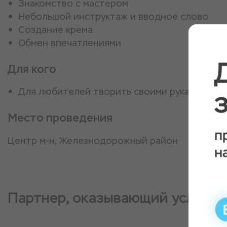
Знакомство с мастером
Небольшой инструктаж и вводное слово
Создание крема
Обмен впечатлениями
Для кого
Для любителей творить своими руками
Место проведения
Центр м-н, Железнодорожный район
Партнер, оказывающий услугу