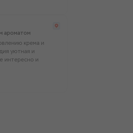
им ароматом
овлению крема и
удия уютная и
се интересно и