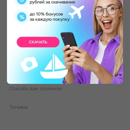
Медовый массаж
Провела лучшие часы в жизни. Девочки очень
заботливые, вежливые, все рассказали,
объяснили и ответили на вопросы. Массаж тела
был супер. Размяли меня очень хорошо, мастер
Лия была внимательна к проблемным зонам. В
салоне везде очень хорошо пахнет, везде
свежо и чисто. Все для удобства, тапочки,
халат и полотенца. В раздевалке все для лица
и волос, шкафчики и фен с зеркалом. Все очень
понравилось, чувствую себя очень мягкой.
Спасибо вам огромное
Татьяна