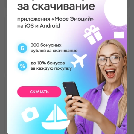
Прогулка на яхте для компании
Отлично провёл время с семьей! все были в
восторге от прогулки.
Марк Мухарамов
Прогулка на яхте для компании
Прогулка оставила только позитивные
впечатления, все просто сказочно,
понравилось как взрослым, так и детям. Мы в
восторге!