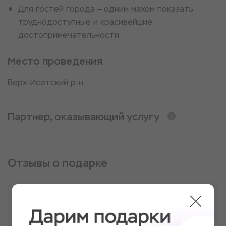
Для гостей города — одним махом показать
труднодоступные и красивейшие
достопримечательности
​Место проведения
Верх-Исетский р-н
Партнер, оказывающий услугу
Отзывы о подарке