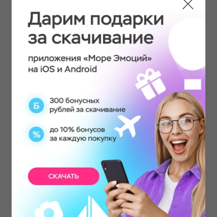
Были проездом и наткнулись на дом эмоций.
Очень дружелюбно нас встретили и обо всем
рассказали. Можно порисовать и побить
тарелки, и даже полежать в гробу. Рекомендую
посетить для выброса эмоций и расслабления!
Диана Сахиярова
Интерактивная экскурсия в Дом Эмоций в
группе
Всем советую посетить это место❤️
действительно помогает познать эмоции и
разгрузиться) Не проходите мимо, может быть
это то то вам нужно сейчас ❤
Екатерина Репина