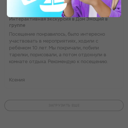
Интерактивная экскурсия в Дом Эмоций в
группе
Посещение понравилось, было интересно
участвовать в мероприятиях, ходили с
ребёнком 10 лет. Мы покричали, побили
тарелки, порисовали, а потом отдохнули в
комнате отдыха. Рекомендую к посещению.
Ксения
ЗАГРУЗИТЬ ЕЩЕ