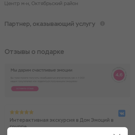
​Центр м-н, Октябрьский район
Партнер, оказывающий услугу
Отзывы о подарке
Интерактивная экскурсия в Дом Эмоций в
группе