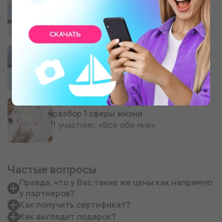
1 участник, 2 часа
Катание на мотосноуборде
1 участник, 60 минут
Нумерология "Матрица Судьбы" -
разбор 1 сферы жизни
1 участник, «Все обо мне»
Частые вопросы
Правда, что у Вас такие же цены как напрямую
у партнеров?
Как получить сертификат?
Как выглядит подарок?