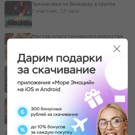
Тренировка по бильярду в группе
1 участник, 1,5 часа
Мастер-класс гончарного искусства
1 участник, 1,5 часа, МК №1
Оружейный тир: пневматика, лук,
арбалет, ножи
2 участника, 1 час
Медовый массаж
1 участник, 30 минут
Обучение сноукайтингу в группе