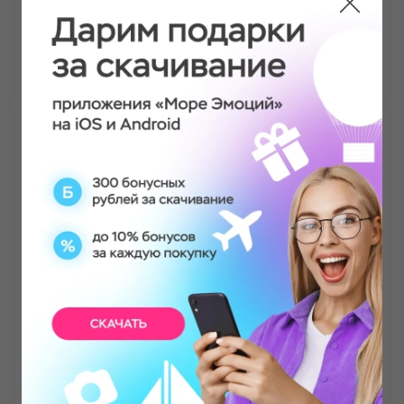
выпустить пар и получить эмоции.
Константин
Мастер-класс по стрельбе
Думал будет страшно или сложно. Но
инструктор так всё спокойно объяснил, что я
уже через 5 минут уверенно стрелял из
пневматики. Особенно понравился
интерактивный экран, где мишени движутся
это как игра, но реальная. Теперь я понимаю
почему люди любят тир. Ушел с мыслью "надо
повторить".
Роман