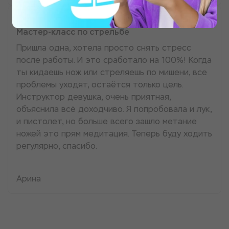
Мастер-класс по стрельбе
Пришла одна, хотела просто снять стресс
после работы. И это сработало на 100%! Когда
ты кидаешь нож или стреляешь по мишени, все
проблемы уходят, остаётся только цель.
Инструктор девушка, очень приятная,
объяснила всё доходчиво. Я попробовала и лук,
и пистолет, но больше всего зашло метание
ножей это прям медитация. Теперь буду ходить
регулярно, спасибо.
Арина