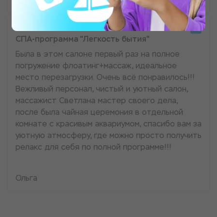
СПА-программа "Легкость бытия"
Была в этом салоне первый раз на полное
погружение флоатинг+массаж, идеальное
место перезагрузки. Очень всё понравилось!!!
Вежливый персонал, чистый и уютный салон,
массажист Светлана мастер своего дела,
после была чайная церемония в отдельной
комнате с красивым аквариумом, спасибо вам за
уютную атмосферу, где можно просто получить
релакс для себя по полной программе!!!
Ольга