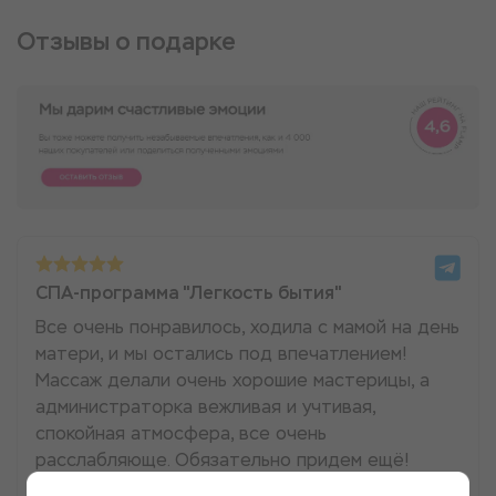
Отзывы о подарке
СПА-программа "Легкость бытия"
Все очень понравилось, ходила с мамой на день
матери, и мы остались под впечатлением!
Массаж делали очень хорошие мастерицы, а
администраторка вежливая и учтивая,
спокойная атмосфера, все очень
расслабляюще. Обязательно придем ещё!