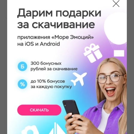
Ольга
СПА-программа "Легкость бытия"
Провела лучшие часы в жизни. Девочки очень
заботливые, вежливые, все рассказали,
объяснили и ответили на вопросы. Массаж тела
был супер. Размяли меня очень хорошо, мастер
Лия была внимательна к проблемным зонам. В
салоне везде очень хорошо пахнет, везде
свежо и чисто. Все для удобства, тапочки,
халат и полотенца. В раздевалке все для лица
и волос, шкафчики и фен с зеркалом. Все очень
понравилось, чувствую себя очень мягкой.
Спасибо вам огромное
Татьяна