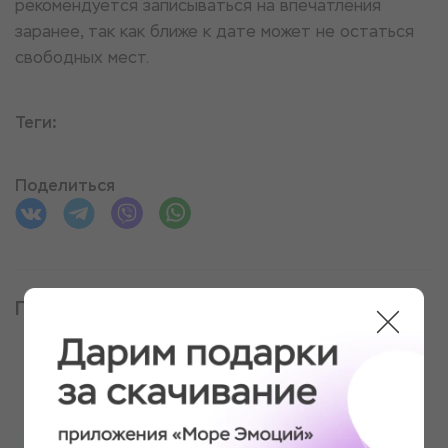
рекомендуется записываться на впечатления
заранее, так как ближе к дате может не остаться
свободных мест.
Теги:
Поделиться
Предыдущая публикация